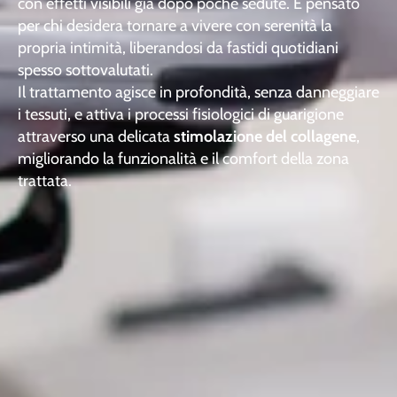
con effetti visibili già dopo poche sedute. È pensato
per chi desidera tornare a vivere con serenità la
propria intimità, liberandosi da fastidi quotidiani
spesso sottovalutati.
Il trattamento agisce in profondità, senza danneggiare
i tessuti, e attiva i processi fisiologici di guarigione
attraverso una delicata
stimolazione del collagene
,
migliorando la funzionalità e il comfort della zona
trattata.