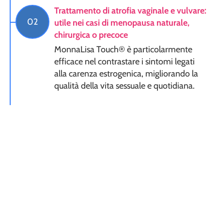
Trattamento di atrofia vaginale e vulvare:
02
utile nei casi di menopausa naturale,
chirurgica o precoce
MonnaLisa Touch® è particolarmente
efficace nel contrastare i sintomi legati
alla carenza estrogenica, migliorando la
qualità della vita sessuale e quotidiana.
Riduzione della secchezza vaginale:
03
elimina prurito, bruciore e dolore durante
i rapporti
Grazie all’azione profonda sul tessuto
vaginale, il trattamento allevia
rapidamente sintomi fastidiosi,
restituendo comfort e naturale
lubrificazione.